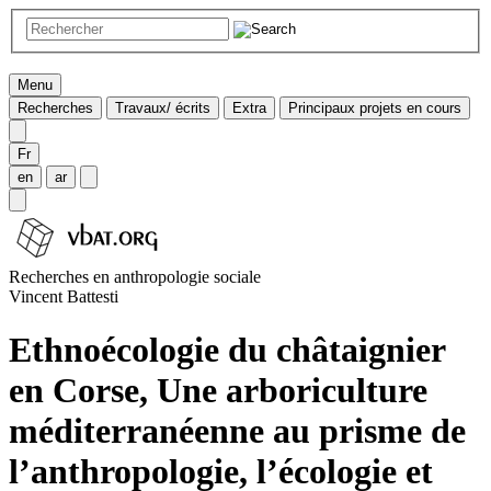
Menu
Recherches
Travaux/ écrits
Extra
Principaux projets en cours
Fr
en
ar
Recherches en anthropologie sociale
Vincent Battesti
Ethnoécologie du châtaignier
en Corse, Une arboriculture
méditerranéenne au prisme de
l’anthropologie, l’écologie et