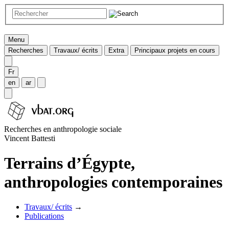
Menu
Recherches
Travaux/ écrits
Extra
Principaux projets en cours
Fr
en
ar
Recherches en anthropologie sociale
Vincent Battesti
Terrains d’Égypte,
anthropologies contemporaines
Travaux/ écrits
→
Publications