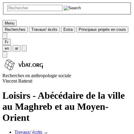
Menu
Recherches
Travaux/ écrits
Extra
Principaux projets en cours
Fr
en
ar
Recherches en anthropologie sociale
Vincent Battesti
Loisirs - Abécédaire de la ville
au Maghreb et au Moyen-
Orient
Travaux/ écrits
→