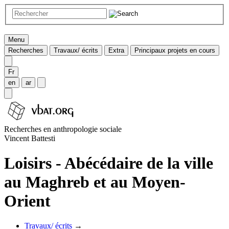
Menu
Recherches
Travaux/ écrits
Extra
Principaux projets en cours
Fr
en
ar
Recherches en anthropologie sociale
Vincent Battesti
Loisirs - Abécédaire de la ville
au Maghreb et au Moyen-
Orient
Travaux/ écrits
→