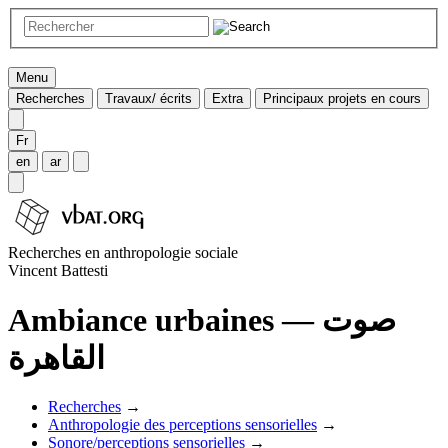
Menu
Recherches
Travaux/ écrits
Extra
Principaux projets en cours
Fr
en
ar
Recherches en anthropologie sociale
Vincent Battesti
Ambiance urbaines — صوت
القاهرة
Recherches
→
Anthropologie des perceptions sensorielles
→
Sonore/perceptions sensorielles
→