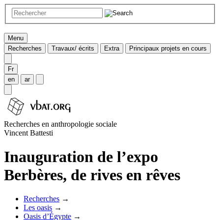
Menu
Recherches
Travaux/ écrits
Extra
Principaux projets en cours
Fr
en
ar
Recherches en anthropologie sociale
Vincent Battesti
Inauguration de l’expo
Berbères, de rives en rêves
Recherches
→
Les oasis
→
Oasis d’Égypte
→