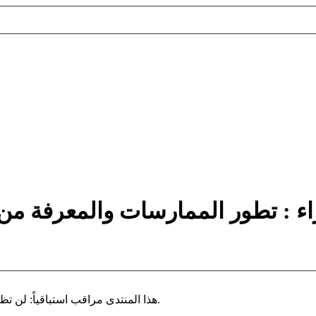
ء : تطور الممارسات والمعرفة من
هذا المنتدى مراقب استباقياً: لن تظهر مشاركتك إلا بعد التصديق عليها من قبل أحد المدراء او المديرات.