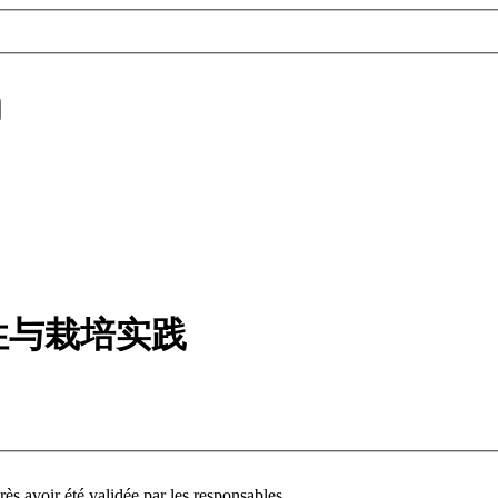
性与栽培实践
ès avoir été validée par les responsables.