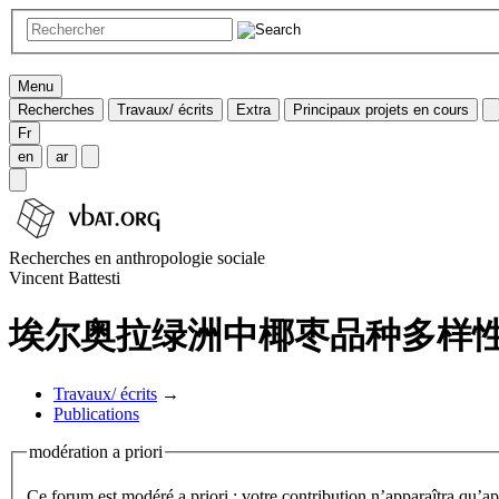
Menu
Recherches
Travaux/ écrits
Extra
Principaux projets en cours
Fr
en
ar
Recherches en anthropologie sociale
Vincent Battesti
埃尔奥拉绿洲中椰枣品种多样
Travaux/ écrits
→
Publications
modération a priori
Ce forum est modéré a priori : votre contribution n’apparaîtra qu’apr