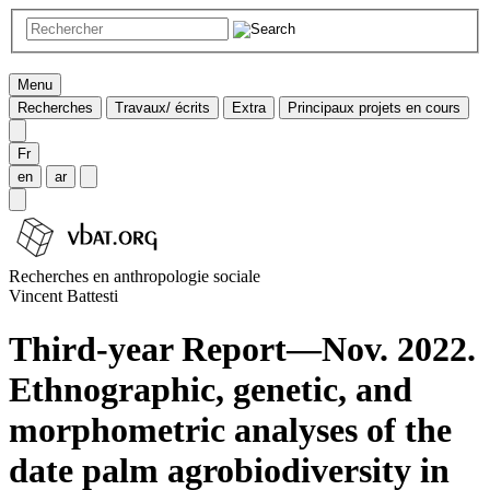
Menu
Recherches
Travaux/ écrits
Extra
Principaux projets en cours
Fr
en
ar
Recherches en anthropologie sociale
Vincent Battesti
Third-year Report—Nov. 2022.
Ethnographic, genetic, and
morphometric analyses of the
date palm agrobiodiversity in