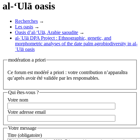
al-‘Ulā oasis
Recherches
→
Les oasis
→
Oasis d’al-‘Ulā, Arabie saoudite
→
al-ʿUlā DPA Project : Ethnographic, genetic, and
morphometric analyses of the date palm agrobiodiversity in al-
ʿUlā oasis
modération a priori
Ce forum est modéré a priori : votre contribution n’apparaîtra
qu’après avoir été validée par les responsables.
Qui êtes-vous ?
Votre nom
Votre adresse email
Votre message
Titre (obligatoire)